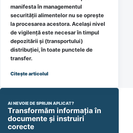
ISO 22000 Managementul
siguranței alimentare –
TRANSPORTUL
ALIMENTELOR
ISO 22000
transport
siguranța alimentelor
management
certificare
Controlul riscurilor care se pot
manifesta în managementul
securității alimentelor nu se oprește
la procesarea acestora. Același nivel
de vigilență este necesar în timpul
depozitării și (transportului)
distribuției, în toate punctele de