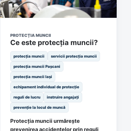
PROTECȚIA MUNCII
Ce este protecția muncii?
protecția muncii
servicii protecția muncii
protecția muncii Pașcani
protecția muncii Iași
echipament individual de protecție
reguli de lucru
instruire angajați
prevenție la locul de muncă
Protecția muncii urmărește
prevenirea accidentelor prin reguli