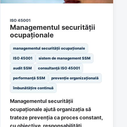
ISO 45001
Managementul securității
ocupaționale
managementul securității ocupaționale
ISO 45001
sistem de management SSM
audit SSM
consultanță ISO 45001
performanță SSM
prevenție organizațională
îmbunătățire continuă
Managementul securității
ocupaționale ajută organizația să
trateze prevenția ca proces constant,
cu obiective, responsabilități,