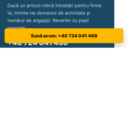
transfer.
Citește articolul
Sună acum: +40 724 041 498
AI NEVOIE DE SPRIJIN APLICAT?
Transformăm informația în
documente și instruiri
corecte
Dacă un articol ridică întrebări pentru firma
ta, trimite-ne domeniul de activitate și
numărul de angajați. Revenim cu pașii
concreți.
+40 724 041 498