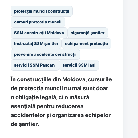
protecția muncii construcții
cursuri protecția muncii
SSM construcții Moldova
siguranță șantier
instructaj SSM șantier
echipament protecție
prevenire accidente construcții
servicii SSM Pașcani
servicii SSM Iași
În construcțiile din Moldova, cursurile
de protecția muncii nu mai sunt doar
o obligație legală, ci o măsură
esențială pentru reducerea
accidentelor și organizarea echipelor
de șantier.