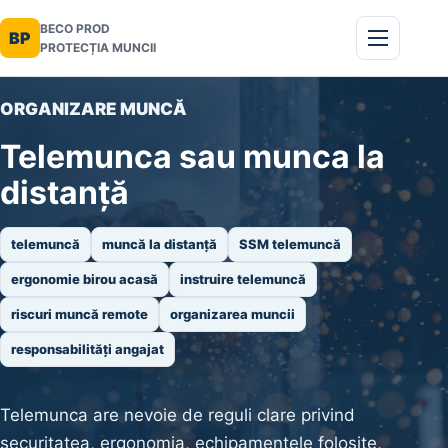
BECO PROD
BP
PROTECȚIA MUNCII
ORGANIZARE MUNCĂ
Telemunca sau munca la
distanță
telemuncă
muncă la distanță
SSM telemuncă
ergonomie birou acasă
instruire telemuncă
riscuri muncă remote
organizarea muncii
responsabilități angajat
Telemunca are nevoie de reguli clare privind
securitatea, ergonomia, echipamentele folosite,