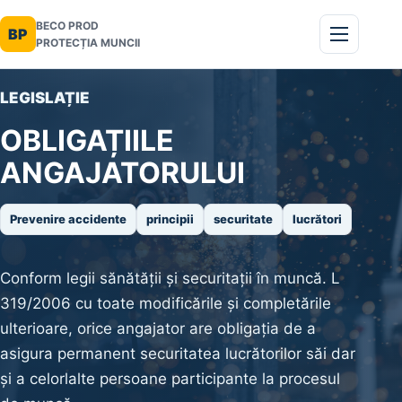
BECO PROD
BP
PROTECȚIA MUNCII
LEGISLAȚIE
OBLIGAȚIILE
ANGAJATORULUI
Prevenire accidente
principii
securitate
lucrători
Conform legii sănătății și securitații în muncă. L
319/2006 cu toate modificările și completările
ulterioare, orice angajator are obligația de a
asigura permanent securitatea lucrătorilor săi dar
și a celorlalte persoane participante la procesul