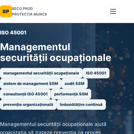
BECO PROD
BP
PROTECȚIA MUNCII
ISO 45001
Managementul
securității ocupaționale
managementul securității ocupaționale
ISO 45001
sistem de management SSM
audit SSM
consultanță ISO 45001
performanță SSM
prevenție organizațională
îmbunătățire continuă
Managementul securității ocupaționale ajută
organizația să trateze prevenția ca proces