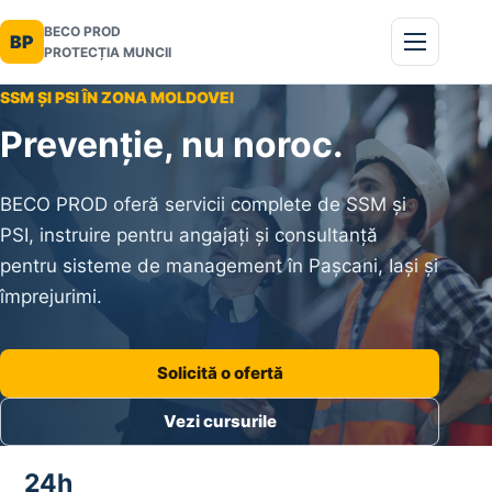
BECO PROD
BP
PROTECȚIA MUNCII
SSM ȘI PSI ÎN ZONA MOLDOVEI
Prevenție, nu noroc.
BECO PROD oferă servicii complete de SSM și
PSI, instruire pentru angajați și consultanță
pentru sisteme de management în Pașcani, Iași și
împrejurimi.
Solicită o ofertă
Vezi cursurile
24h