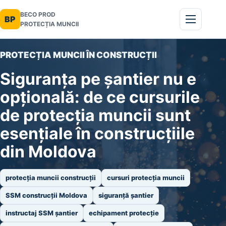
BECO PROD
BP
PROTECȚIA MUNCII
PROTECȚIA MUNCII ÎN CONSTRUCȚII
Siguranța pe șantier nu e
opțională: de ce cursurile
de protecția muncii sunt
esențiale în construcțiile
din Moldova
protecția muncii construcții
cursuri protecția muncii
SSM construcții Moldova
siguranță șantier
instructaj SSM șantier
echipament protecție